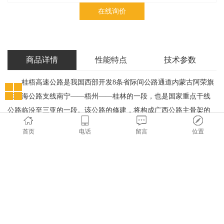
在线询价
商品详情
性能特点
技术参数
桂梧高速公路是我国西部开发
8条省际间公路通道内蒙古阿荣旗
至北海公路支线南宁——梧州——桂林的一段，也是国家重点干线
公路临汾至三亚的一段。该公路的修建，将构成广西公路主骨架的
重要组成部分以及桂北地区及湘贵川东进粤港澳最便捷的公路通
首页
电话
留言
位置
道。
桂梧高速公路是指广西境内桂林至梧州的高速公路，该线路的
修建，将构成广西公路主骨架的重要组成部分以及桂北地区及湘贵
川东进粤港澳最便捷的公路通道。
桂梧高速公路起于桂林临桂区，与桂林市国道过境公路灵川至
三塘段终点相接，经马面、六塘、葡萄、白沙、梧州等，止于龙眼
咀，全长
346公里（含贺州支线30公里）。与该路同步，还将建设贺