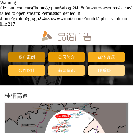
Warning:
file_put_contents(/home/gxpinn6gixgp2i4n8n/wwwroot/source/cache/l
failed to open stream: Permission denied in
/home/gxpinn6gixgp2i4n8n/wwwroot/source/model/api.class.php on
line 217
客户案例
公司简介
媒体资源
合作伙伴
新闻资讯
联系我们
桂梧高速