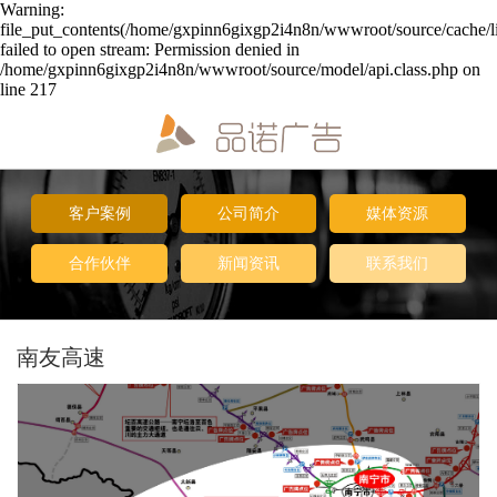
Warning:
file_put_contents(/home/gxpinn6gixgp2i4n8n/wwwroot/source/cache/l
failed to open stream: Permission denied in
/home/gxpinn6gixgp2i4n8n/wwwroot/source/model/api.class.php on
line 217
客户案例
公司简介
媒体资源
合作伙伴
新闻资讯
联系我们
南友高速