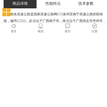
商品详情
性能特点
技术参数
南友高速公路是国家高速公路网G72泉州至南宁高速公路的联络
线，编号G7211。起点位于广西南宁市，终点位于广西崇左市凭祥市
友谊关，是西南国门与国家高速网重要的连接线。
首页
电话
留言
位置
南友高速第1起点位于南宁绕城高速三岸互通立交，第2起点南
宁市那洪街道；终点位于崇左市的友谊关。
南友高速公路全段位于广西壮族自治区境内，按地方高速公路
划分可分为南宁环城段、南宁机场段和南友段。
南友高速公路起于南宁吴圩，与南宁机场高速公路相接，经扶
绥、崇左、宁明、凭祥，终于友谊关，与越南1号公路起点相接。该
路主线长179．2公里，全线按高速公路标准设计、施工，双向4车
道，全立交、全封闭、全部控制出入口。另有宁明、扶绥、龙州、
凭祥4条连接线61．55公里。南友高速公路沿线设10个收费站，1个
互通立交。