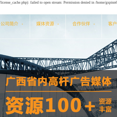
icense_cache.php): failed to open stream: Permission denied in /home/gxpinn
公司简介
媒体资源
合作伙伴
客
+
+
+