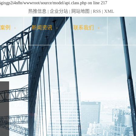
6gixgp2i4n8n/wwwroot/source/model/api.class.php on line 217
热推信息
|
企业分站
|
网站地图
|
RSS
|
XML
户案例
新闻资讯
联系我们
+
+
+