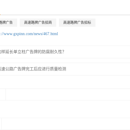
路牌广告
高速路牌广告招商
高速路牌广告招标
p://www.gxpinn.com/news/467.html
怎样延长单立柱广告牌的防腐耐久性？
高速公路广告牌完工后应进行质量检测