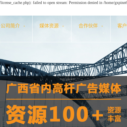
icense_cache.php): failed to open stream: Permission denied in /home/gxpinn
公司简介
媒体资源
合作伙伴
客
+
+
+