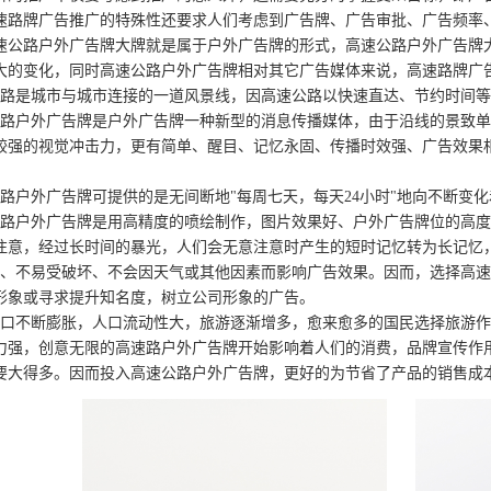
速路牌广告推广的特殊性还要求人们考虑到广告牌、广告审批、广告频率
速公路户外广告牌大牌就是属于户外广告牌的形式，高速公路户外广告牌
大的变化，同时高速公路户外广告牌相对其它广告媒体来说，高速路牌广
公路是城市与城市连接的一道风景线，因高速公路以快速直达、节约时间
公路户外广告牌是户外广告牌一种新型的消息传播媒体，由于沿线的景致
较强的视觉冲击力，更有简单、醒目、记忆永固、传播时效强、广告效果
公路户外广告牌可提供的是无间断地"每周七天，每天24小时"地向不断变
公路户外广告牌是用高精度的喷绘制作，图片效果好、户外广告牌位的高
注意，经过长时间的暴光，人们会无意注意时产生的短时记忆转为长记忆
快、不易受破坏、不会因天气或其他因素而影响广告效果。因而，选择高
形象或寻求提升知名度，树立公司形象的广告。
人口不断膨胀，人口流动性大，旅游逐渐增多，愈来愈多的国民选择旅游
力强，创意无限的高速路户外广告牌开始影响着人们的消费，品牌宣传作
要大得多。因而投入高速公路户外广告牌，更好的为节省了产品的销售成