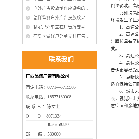
舆论影响。高
户外广告投放制作应避免的误区？
比如说高
怎样监测户外广告投放效果
环境发生了巨
制定户外单立柱广告牌要考虑的因素有哪些?
1、高速
2、高速
在夏季做好户外单立柱广告牌维护保养有哪些工作呢?
告牌位具有了
受。
3、高速
联系我们
4、高速
告也更容易受
广西品诺广告有限公司
5、更新
适宜保持公司
固定电话：0771—5719506
6、城市
联系电话：18577180008
长，视觉冲击
意空间和余地
联 系 人 ：陈女士
Q Q ：8071334
3056759330
邮 编 ：530000